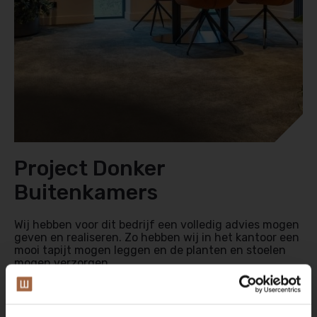
Project Donker
Buitenkamers
Wij hebben voor dit bedrijf een volledig advies mogen
geven en realiseren. Zo hebben wij in het kantoor een
mooi tapijt mogen leggen en de planten en stoelen
mogen verzorgen.
Ook hebben wij de trap opnieuw bekleed met tapijt en
hebben wij mooi behang mogen plakken bij de trap.