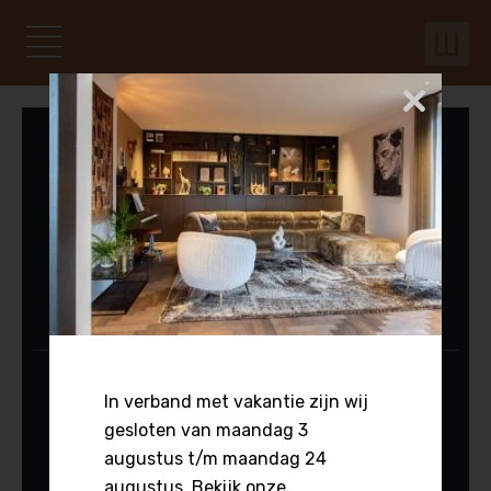
Ga
naar
de
Mobiel menu
inhoud
Hoofdnavigatie
Je voorgangers beoordelen ons met een:
9.6/10
Op de vloer:
In verband met vakantie zijn wij
Kies een product
gesloten van maandag 3
Voor het raam:
augustus t/m maandag 24
augustus. Bekijk onze
Kies een product