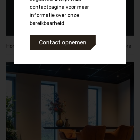
contactpagina voor meer
Voor de trap:
informatie over onze
Kies een product
bereikbaarheid.
Contact opnemen
Kruimelpad
Home
Referentie
Project Donker Buitenkamers