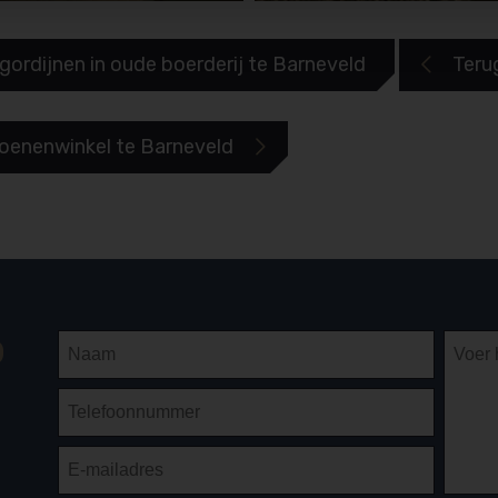
gordijnen in oude boerderij te Barneveld
Teru

oenenwinkel te Barneveld

p