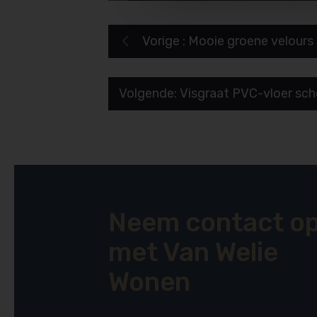
Vorige : Mooie groene velours 

Volgende: Visgraat PVC-vloer sch
Neem contact o
met Van Welie
Wonen