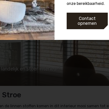
onze bereikbaarheid.
Contact
opnemen
landelijk en stoer interieur!
n Stroe
n de linnen stoffen komen in dit interieur mooi samen tot ee