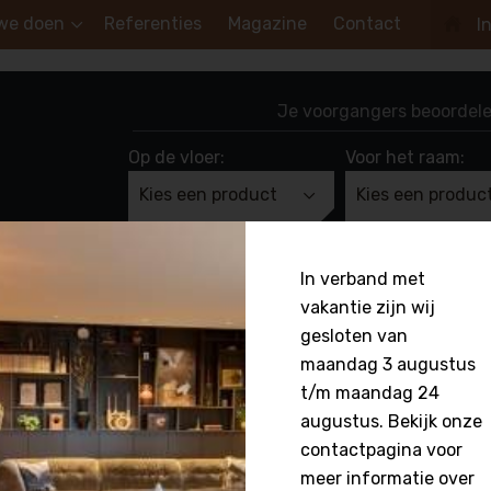
we doen
Referenties
Magazine
Contact
I
Van Welie Wonen
Je voorgangers beoordele
Op de vloer:
Voor het raam:
Kies een product
Kies een produc
In verband met
eur in Stroe
vakantie zijn wij
gesloten van
maandag 3 augustus
t/m maandag 24
augustus. Bekijk onze
contactpagina voor
meer informatie over