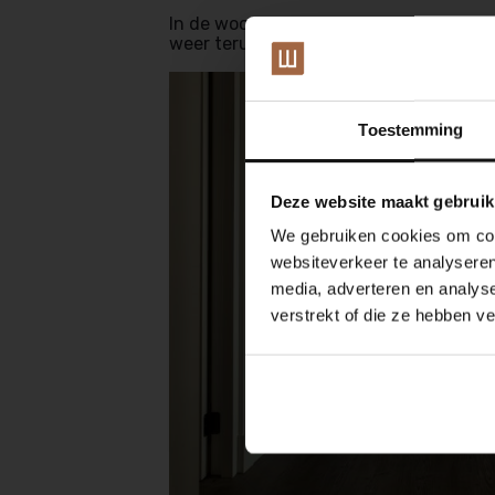
In de woonkamer en keuken worden moo
weer terug in de rustieke PVC vloer en
Toestemming
Deze website maakt gebruik
We gebruiken cookies om cont
websiteverkeer te analyseren
media, adverteren en analys
verstrekt of die ze hebben v