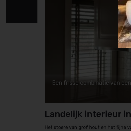
Een frisse combinatie van een 
Landelijk interieur i
Het stoere van grof hout en het fijne va