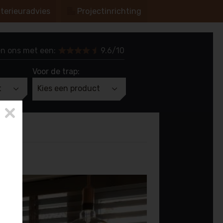
nterieuradvies
Projectinrichting
n ons met een:
9.6/10
Voor de trap:
t
Kies een product