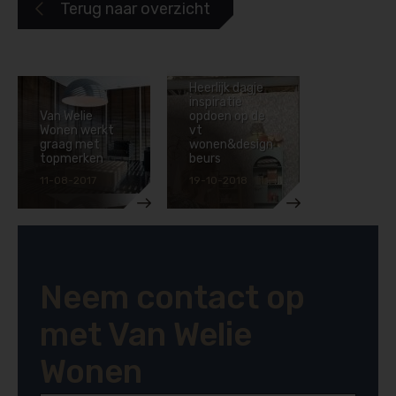
Terug naar overzicht

Heerlijk dagje
inspiratie
Van Welie
opdoen op de
Wonen werkt
vt
graag met
wonen&design
topmerken
beurs
11-08-2017
19-10-2018
Neem contact op
met Van Welie
Wonen