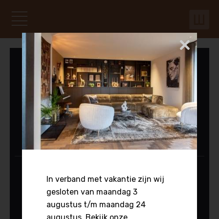
Ga
naar
de
Mobiel menu
inhoud
Hoofdnavigatie
Je voorgangers beoordelen ons met een:
9.6/10
Op de vloer:
In verband met vakantie zijn wij
Kies een product
gesloten van maandag 3
Voor het raam:
augustus t/m maandag 24
augustus. Bekijk onze
Kies een product